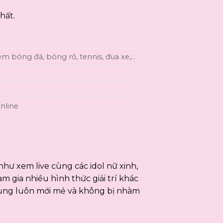
hất.
em bóng đá, bóng rổ, tennis, đua xe,…
online
như xem live cùng các idol nữ xinh,
 gia nhiều hình thức giải trí khác
g dụng luôn mới mẻ và không bị nhàm