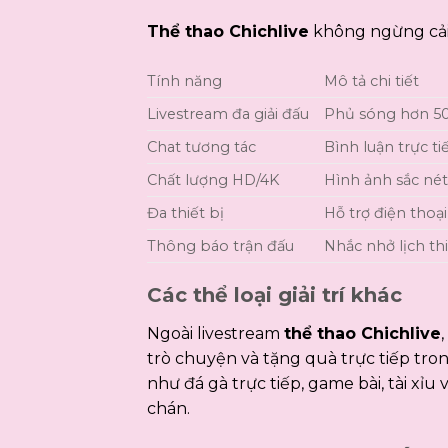
Thể thao Chichlive
không ngừng cải 
Tính năng
Mô tả chi tiết
Livestream đa giải đấu
Phủ sóng hơn 50 
Chat tương tác
Bình luận trực t
Chất lượng HD/4K
Hình ảnh sắc né
Đa thiết bị
Hỗ trợ điện thoạ
Thông báo trận đấu
Nhắc nhở lịch th
Các thể loại giải trí khác
Ngoài livestream
thể thao Chichlive
trò chuyện và tặng quà trực tiếp tro
như đá gà trực tiếp, game bài, tài x
chán.