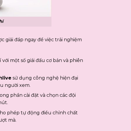
hí
c giải đáp ngay để việc trải nghiệm
ới một số giải đấu cơ bản và phiên
hlive
sử dụng công nghệ hiện đại
ệu người xem.
ong phần cài đặt và chọn các đội
hút.
cho phép tự động điều chỉnh chất
ượt mà.