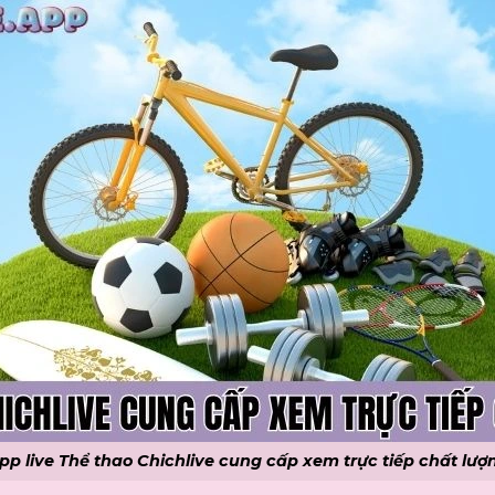
pp live Thể thao Chichlive cung cấp xem trực tiếp chất lượ