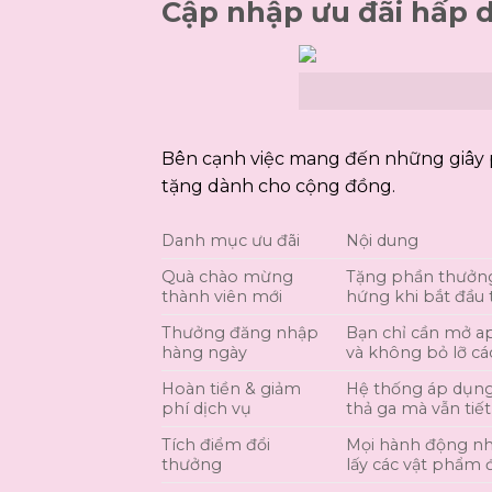
Cập nhập ưu đãi hấp d
Bên cạnh việc mang đến những giây p
tặng dành cho cộng đồng.
Danh mục ưu đãi
Nội dung
Quà chào mừng
Tặng phần thưởng 
thành viên mới
hứng khi bắt đầu 
Thưởng đăng nhập
Bạn chỉ cần mở ap
hàng ngày
và không bỏ lỡ các
Hoàn tiền & giảm
Hệ thống áp dụng 
phí dịch vụ
thả ga mà vẫn tiế
Tích điểm đổi
Mọi hành động như
thưởng
lấy các vật phẩm 