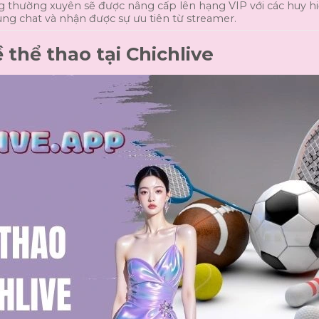
thường xuyên sẽ được nâng cấp lên hạng VIP với các huy hiệ
ng chat và nhận được sự ưu tiên từ streamer.
thể thao tại Chichlive